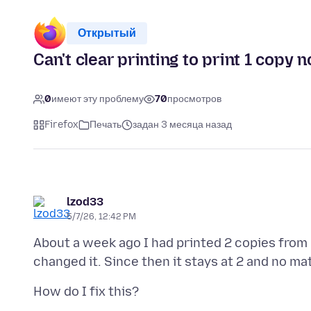
Открытый
Can't clear printing to print 1 copy n
0
имеют эту проблему
70
просмотров
Firefox
Печать
задан 3 месяца назад
lzod33
5/7/26, 12:42 PM
About a week ago I had printed 2 copies from 