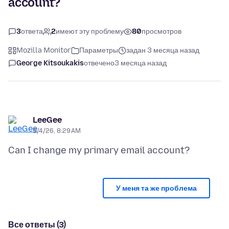
account?
3
ответа
2
имеют эту проблему
80
просмотров
Mozilla Monitor
Параметры
задан 3 месяца назад
George Kitsoukakis
отвечено
3 месяца назад
LeeGee
5/4/26, 8:29 AM
У меня та же проблема
Все ответы (3)