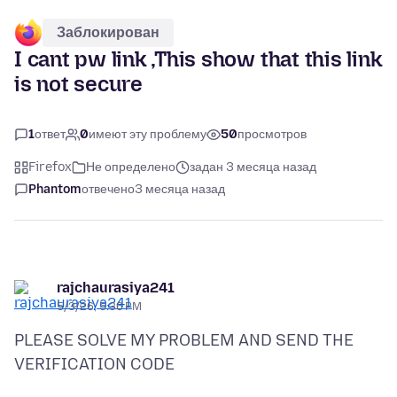
Заблокирован
I cant pw link ,This show that this link
is not secure
1
ответ
0
имеют эту проблему
50
просмотров
Firefox
Не определено
задан 3 месяца назад
Phantom
отвечено
3 месяца назад
rajchaurasiya241
5/3/26, 5:36 PM
PLEASE SOLVE MY PROBLEM AND SEND THE