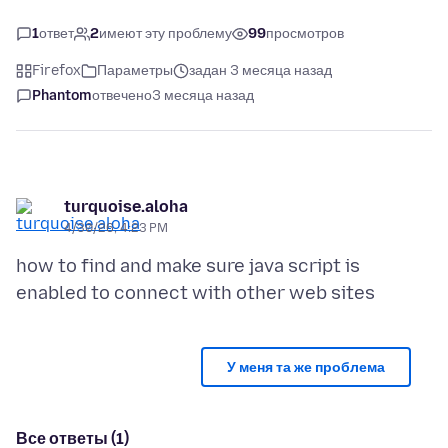
1
ответ
2
имеют эту проблему
99
просмотров
Firefox
Параметры
задан 3 месяца назад
Phantom
отвечено
3 месяца назад
turquoise.aloha
4/30/26, 4:23 PM
how to find and make sure java script is
У меня та же проблема
Все ответы (1)