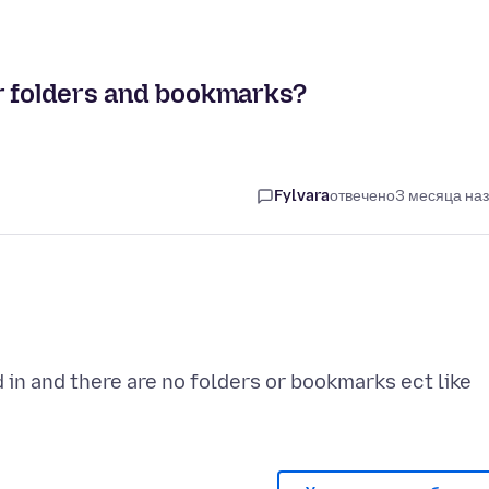
r folders and bookmarks?
Fylvara
отвечено
3 месяца на
d in and there are no folders or bookmarks ect like