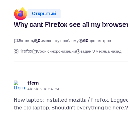
Открытый
Why cant Firefox see all my browse
2
ответа
0
имеют эту проблему
60
просмотров
Firefox
Сбой синхронизации
задан 3 месяца назад
tfern
4/26/26, 12:54 PM
New laptop: installed mozilla / firefox. Logge