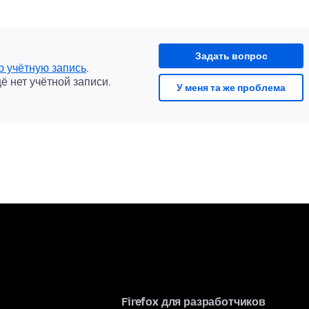
Задать вопрос
ю учётную запись
.
щё нет учётной записи.
У меня та же проблема
Firefox для разработчиков