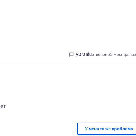
TyDraniu
отвечено
3 месяца на
У меня та же проблема