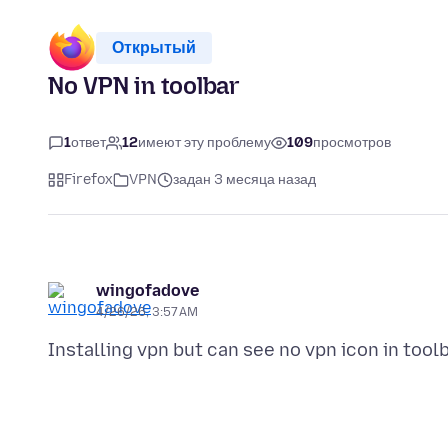
Открытый
No VPN in toolbar
1
ответ
12
имеют эту проблему
109
просмотров
Firefox
VPN
задан 3 месяца назад
wingofadove
4/26/26, 3:57 AM