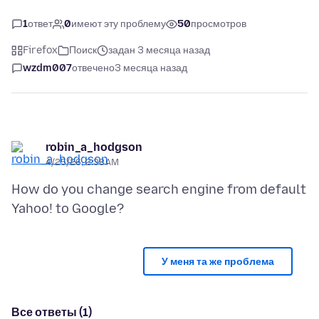
1
ответ
0
имеют эту проблему
50
просмотров
Firefox
Поиск
задан 3 месяца назад
wzdm007
отвечено
3 месяца назад
robin_a_hodgson
4/25/26, 2:38 AM
How do you change search engine from default
У меня та же проблема
Все ответы (1)