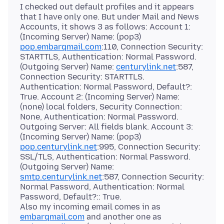
I checked out default profiles and it appears
that I have only one. But under Mail and News
Accounts, it shows 3 as follows: Account 1:
(Incoming Server) Name: (pop3)
pop.embarqmail.com
:110, Connection Security:
STARTTLS, Authentication: Normal Password.
(Outgoing Server) Name:
centurylink.net
:587,
Connection Security: STARTTLS.
Authentication: Normal Password, Default?:
True. Account 2: (Incoming Server) Name:
(none) local folders, Security Connection:
None, Authentication: Normal Password.
Outgoing Server: All fields blank. Account 3:
(Incoming Server) Name: (pop3)
pop.centurylink.net
:995, Connection Security:
SSL/TLS, Authentication: Normal Password.
(Outgoing Server) Name:
smtp.centurylink.net
:587, Connection Security:
Normal Password, Authentication: Normal
Password, Default?:: True.
Also my incoming email comes in as
embarqmail.com
and another one as