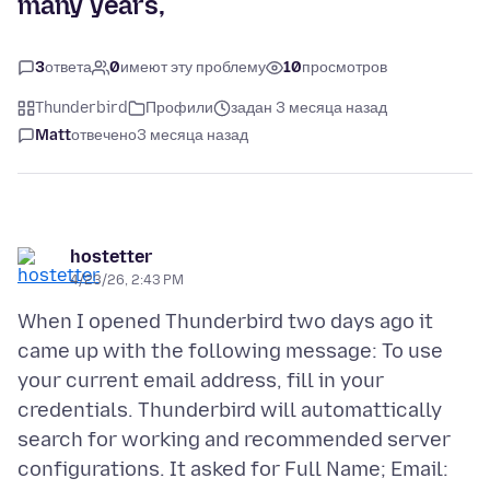
many years,
3
ответа
0
имеют эту проблему
10
просмотров
Thunderbird
Профили
задан 3 месяца назад
Matt
отвечено
3 месяца назад
hostetter
4/23/26, 2:43 PM
When I opened Thunderbird two days ago it
came up with the following message: To use
your current email address, fill in your
credentials. Thunderbird will automattically
search for working and recommended server
configurations. It asked for Full Name; Email: