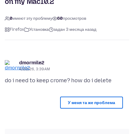
on my Mac10.2
0
имеют эту проблему
60
просмотров
Firefox
Установка
задан 3 месяца назад
dmormile2
4/22/26, 3:39 AM
У меня та же проблема