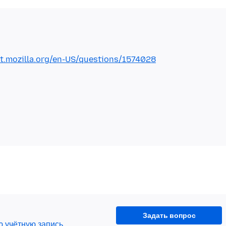
rt.mozilla.org/en-US/questions/1574028
Задать вопрос
ю учётную запись
.