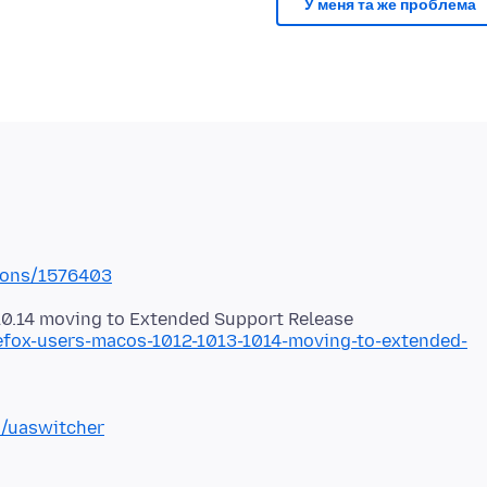
У меня та же проблема
tions/1576403
irefox-users-macos-1012-1013-1014-moving-to-extended-
n/uaswitcher