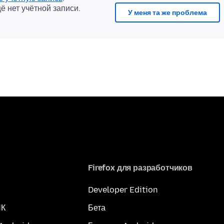
щё нет учётной записи.
У меня та же проблема
Firefox для разработчиков
Developer Edition
ПК
Бета