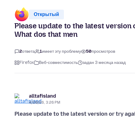
Открытый
Please update to the latest version o
What dos that men
2
ответа
1
имеет эту проблему
50
просмотров
Firefox
Веб-совместимость
задан 3 месяца назад
alltafisland
4/20/26, 3:26 PM
Please update to the latest version or try ag