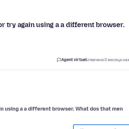
r try again using a a different browser.
Agent virtuel
отвечено
3 месяца на
ain using a a different browser. What dos that men