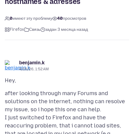
hostnames & adresses
0
имеют эту проблему
40
просмотров
Firefox
Связь
задан 3 месяца назад
benjamin.k
4/16/26, 1:52 AM
after looking through many Forums and
solutions on the internet, nothing can resolve
my issue, so i hope this one can help.
I just switched to Firefox and have the
reaccuring problem, that i cannot load sites,
that are located in my local network (e.g.