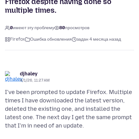
Firefox despite having done so
multiple times.
0
имеют эту проблему
80
просмотров
Firefox
Ошибка обновления
задан 4 месяца назад
djhaley
4/1/26, 11:27 AM
I've been prompted to update Firefox. Multiple
times I have downloaded the latest version,
deleted the existing one, and installed the
latest one. The next day I get the same prompt