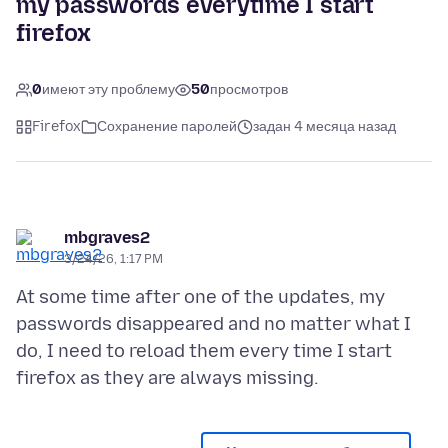
my passwords everytime I start
firefox
0
имеют эту проблему
50
просмотров
Firefox
Сохранение паролей
задан 4 месяца назад
mbgraves2
3/24/26, 1:17 PM
At some time after one of the updates, my
passwords disappeared and no matter what I
do, I need to reload them every time I start