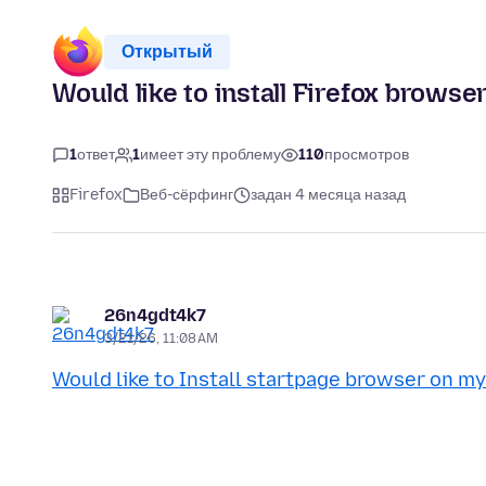
Открытый
Would like to install Firefox browse
1
ответ
1
имеет эту проблему
110
просмотров
Firefox
Веб-сёрфинг
задан 4 месяца назад
26n4gdt4k7
3/21/26, 11:08 AM
Would like to Install startpage browser on my