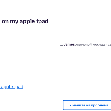
r on my apple ipad
James
отвечено
4 месяца на
 apple ipad
У меня та же проблема