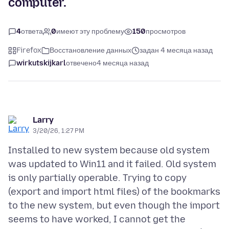
computer.
4
ответа
0
имеют эту проблему
150
просмотров
Firefox
Восстановление данных
задан 4 месяца назад
wirkutskijkarl
отвечено
4 месяца назад
Larry
3/20/26, 1:27 PM
Installed to new system because old system
was updated to Win11 and it failed. Old system
is only partially operable. Trying to copy
(export and import html files) of the bookmarks
to the new system, but even though the import
seems to have worked, I cannot get the