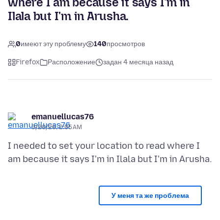
where I am because it says I'm in
Ilala but I'm in Arusha.
0
имеют эту проблему
140
просмотров
Firefox
Расположение
задан 4 месяца назад
emanuellucas76
3/20/26, 2:05 AM
I needed to set your location to read where I
У меня та же проблема