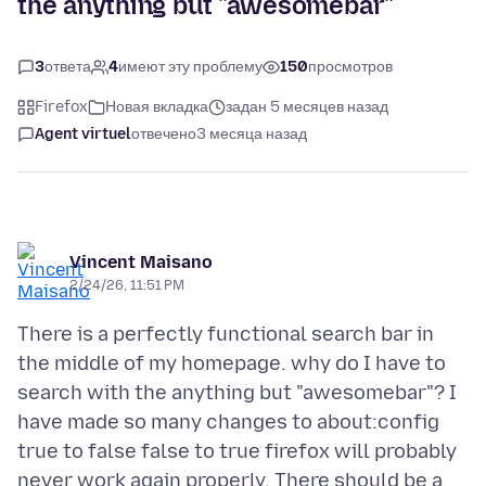
the anything but "awesomebar"
3
ответа
4
имеют эту проблему
150
просмотров
Firefox
Новая вкладка
задан 5 месяцев назад
Agent virtuel
отвечено
3 месяца назад
Vincent Maisano
2/24/26, 11:51 PM
There is a perfectly functional search bar in
the middle of my homepage. why do I have to
search with the anything but "awesomebar"? I
have made so many changes to about:config
true to false false to true firefox will probably
never work again properly. There should be a