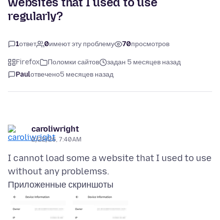
websites that I used to use
regularly?
1
ответ
0
имеют эту проблему
70
просмотров
Firefox
Поломки сайтов
задан 5 месяцев назад
Paul
отвечено
5 месяцев назад
caroliwright
2/22/26, 7:40 AM
I cannot load some a website that I used to use
Приложенные скриншоты