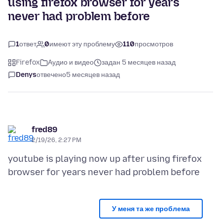
using firefox browser for years
never had problem before
1
ответ
0
имеют эту проблему
110
просмотров
Firefox
Аудио и видео
задан 5 месяцев назад
Denys
отвечено
5 месяцев назад
fred89
2/19/26, 2:27 PM
youtube is playing now up after using firefox
У меня та же проблема