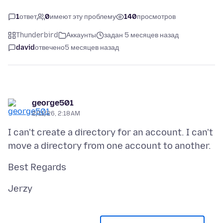
1
ответ
0
имеют эту проблему
140
просмотров
Thunderbird
Аккаунты
задан 5 месяцев назад
david
отвечено
5 месяцев назад
george501
2/11/26, 2:18 AM
I can't create a directory for an account. I can't