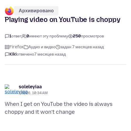
Архивировано
Playing video on YouTube is choppy
1
ответ
0
имеют эту проблему
250
просмотров
Firefox
Аудио и видео
задан 7 месяцев назад
Kiki
отвечено
7 месяцев назад
soleleyiaa
1/5/26, 10:34 AM
When I get on YouTube the video is always