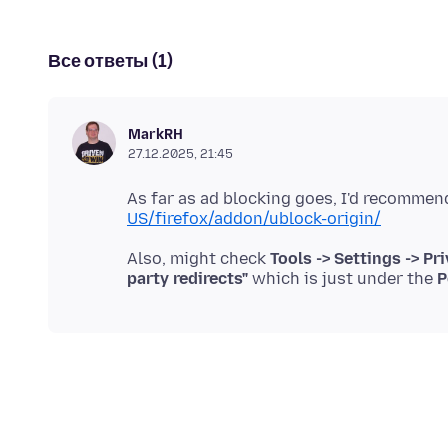
Все ответы (1)
MarkRH
27.12.2025, 21:45
As far as ad blocking goes, I'd recommen
US/firefox/addon/ublock-origin/
Also, might check
Tools -> Settings -> Pr
party redirects"
which is just under the
P