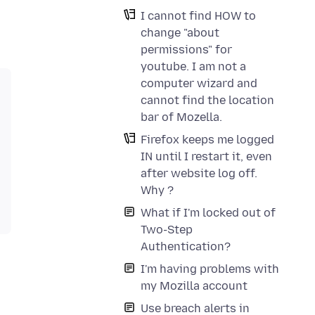
I cannot find HOW to
change "about
permissions" for
youtube. I am not a
computer wizard and
cannot find the location
bar of Mozella.
Firefox keeps me logged
IN until I restart it, even
after website log off.
Why ?
What if I'm locked out of
Two-Step
Authentication?
I'm having problems with
my Mozilla account
Use breach alerts in