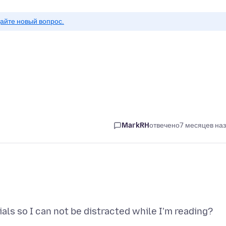
айте новый вопрос.
MarkRH
отвечено
7 месяцев на