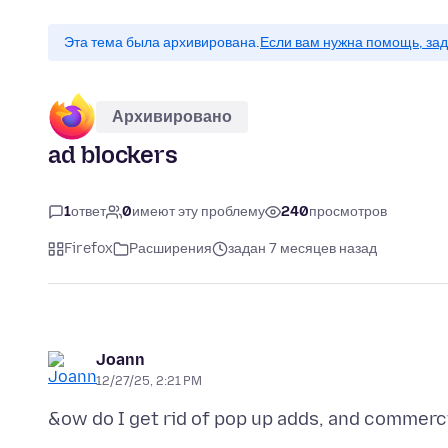
Эта тема была архивирована.
Если вам нужна помощь, зад
Архивировано
ad blockers
1
ответ
0
имеют эту проблему
240
просмотров
Firefox
Расширения
задан 7 месяцев назад
Joann
12/27/25, 2:21 PM