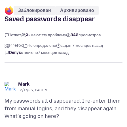
Заблокирован
Архивировано
Saved passwords disappear
1
ответ
0
имеют эту проблему
340
просмотров
Firefox
Не определено
задан 7 месяцев назад
Denys
отвечено
7 месяцев назад
Mark
12/17/25, 1:48 PM
My passwords all disappeared. I re-enter them
from manual logins, and they disappear again.