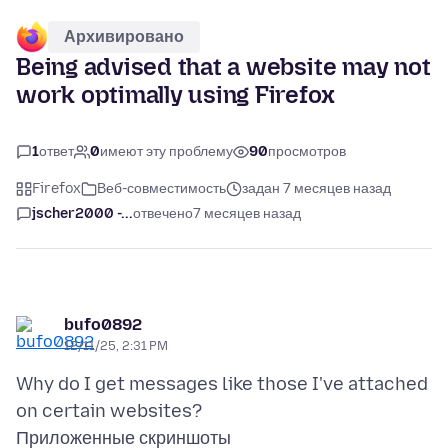
Архивировано
Being advised that a website may not
work optimally using Firefox
1
ответ
0
имеют эту проблему
90
просмотров
Firefox
Веб-совместимость
задан 7 месяцев назад
jscher2000 -...
отвечено
7 месяцев назад
bufo0892
12/11/25, 2:31 PM
Why do I get messages like those I've attached
Приложенные скриншоты