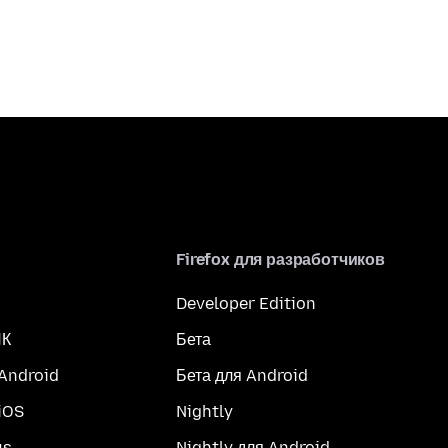
Firefox для разработчиков
Developer Edition
ПК
Бета
 Android
Бета для Android
iOS
Nightly
us
Nightly для Android