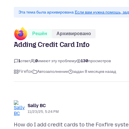
Эта тема была архивирована.
Если вам нужна помощь, зад
Решён
Архивировано
Adding Credit Card Info
1
ответ
0
имеют эту проблему
130
просмотров
Firefox
Автозаполнение
задан 8 месяцев назад
Sally BC
11/23/25, 5:24 PM