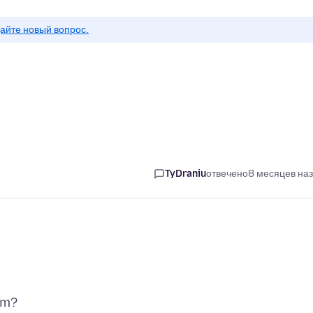
айте новый вопрос.
TyDraniu
отвечено
8 месяцев на