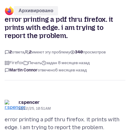
Архивировано
error printing a pdf thru firefox. it
prints with edge. i am trying to
report the problem.
2
ответа
2
имеют эту проблему
340
просмотров
Firefox
Печать
задан 8 месяцев назад
Martin Connor
отвечено
6 месяцев назад
r.spencer
11/22/25, 10:51 AM
error printing a pdf thru firefox. it prints with
edge. i am trying to report the problem.