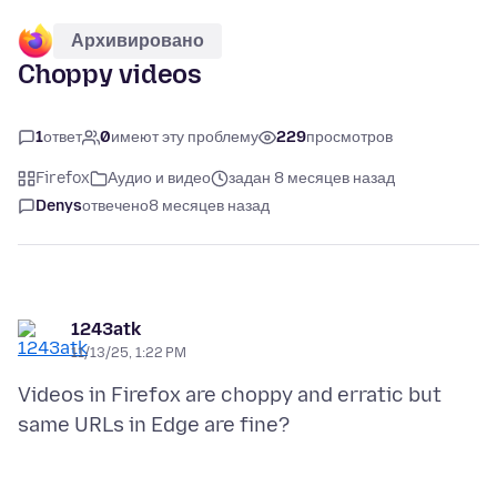
Архивировано
Choppy videos
1
ответ
0
имеют эту проблему
229
просмотров
Firefox
Аудио и видео
задан 8 месяцев назад
Denys
отвечено
8 месяцев назад
1243atk
11/13/25, 1:22 PM
Videos in Firefox are choppy and erratic but