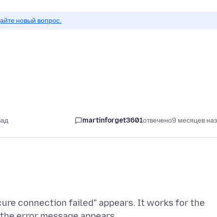
айте новый вопрос.
зад
martinforget3601
отвечено
9 месяцев на
ure connection failed" appears. It works for the