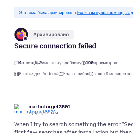
Эта тема была архивирована.
Если вам нужна помощь, зад
Архивировано
Secure connection failed
4
ответа
2
имеют эту проблему
190
просмотров
Firefox для Android
Коды ошибок
задан 9 месяцев на
martinforget3601
11/6/25, 9:53 AM
When I try to search something the error "Sec