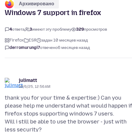
Архивировано
Windows 7 support in firefox
4
ответа
3
имеют эту проблему
329
просмотров
Firefox
ESR
задан 10 месяцев назад
derromurungi7
отвечено
6 месяцев назад
julimatt
10/6/25, 12:56 AM
thank you for your time & expertise:) Can you
please help me understand what would happen i
firefox stops supporting windows 7 users.
Will i still be able to use the browser - just with
less security?