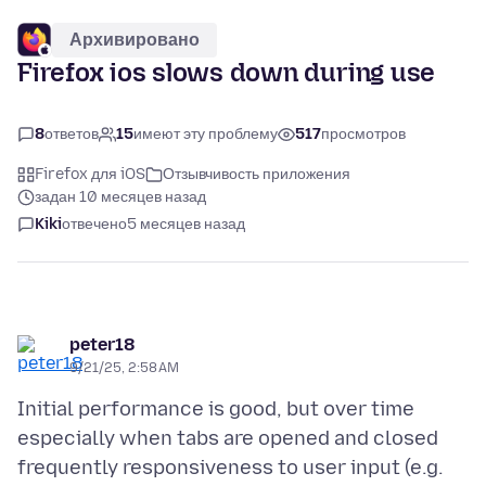
Архивировано
Firefox ios slows down during use
8
ответов
15
имеют эту проблему
517
просмотров
Firefox для iOS
Отзывчивость приложения
задан 10 месяцев назад
Kiki
отвечено
5 месяцев назад
peter18
9/21/25, 2:58 AM
Initial performance is good, but over time
especially when tabs are opened and closed
frequently responsiveness to user input (e.g.