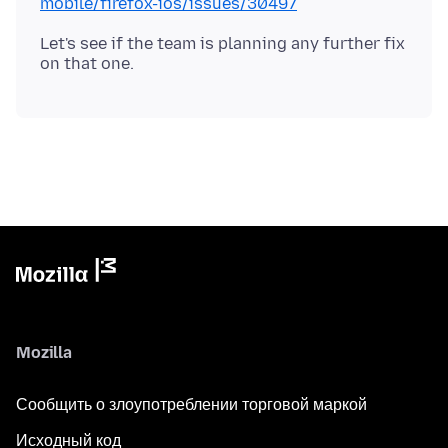
mobile/firefox-ios/issues/30497
Let's see if the team is planning any further fix
Mozilla
Сообщить о злоупотреблении торговой маркой
Исходный код