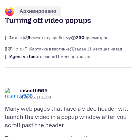
Архивировано
Turning off video popups
1
ответ
6
имеют эту проблему
230
просмотров
Firefox
Картинка в картинке
задан 11 месяцев назад
Agent virtuel
отвечено
11 месяцев назад
rasmith505
8/28/25, 11:11 AM
Many web pages that have a video header will
launch the video in a popup window after you