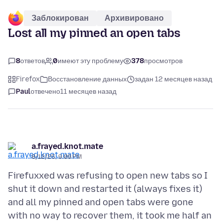
Заблокирован
Архивировано
Lost all my pinned an open tabs
8
ответов
0
имеют эту проблему
378
просмотров
Firefox
Восстановление данных
задан 12 месяцев назад
Paul
отвечено
11 месяцев назад
a.frayed.knot.mate
8/12/25, 9:09 PM
Firefuxxed was refusing to open new tabs so I
shut it down and restarted it (always fixes it)
and all my pinned and open tabs were gone
with no way to recover them, it took me half an