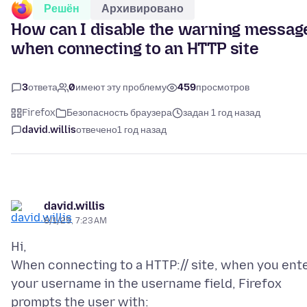
Решён
Архивировано
How can I disable the warning messag
when connecting to an HTTP site
3
ответа
0
имеют эту проблему
459
просмотров
Firefox
Безопасность браузера
задан 1 год назад
david.willis
отвечено
1 год назад
david.willis
8/1/25, 7:23 AM
Hi,
When connecting to a HTTP:// site, when you ent
your username in the username field, Firefox
prompts the user with: