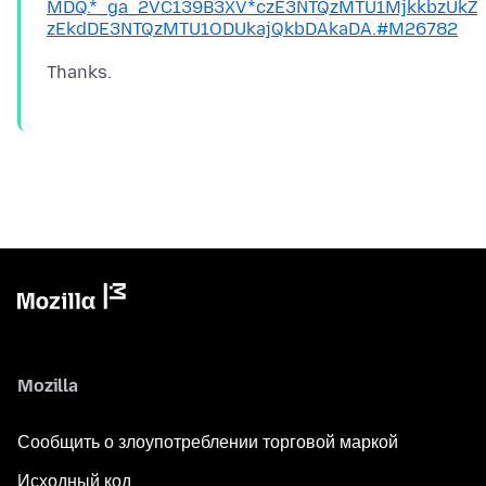
MDQ.*_ga_2VC139B3XV*czE3NTQzMTU1MjkkbzUkZ
zEkdDE3NTQzMTU1ODUkajQkbDAkaDA.#M26782
Mozilla
Сообщить о злоупотреблении торговой маркой
Исходный код