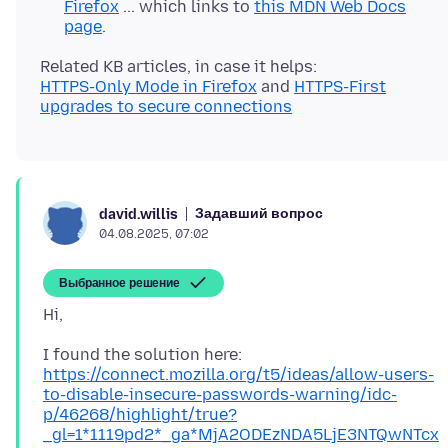
Firefox
... which links to
this MDN Web Docs
page
.
HTTPS-Only Mode in Firefox
and
HTTPS-First
upgrades to secure connections
Задавший вопрос
david.willis
04.08.2025, 07:02
Выбранное решение
https://connect.mozilla.org/t5/ideas/allow-users-
to-disable-insecure-passwords-warning/idc-
p/46268/highlight/true?
_gl=1*1119pd2*_ga*MjA2ODEzNDA5LjE3NTQwNTcx