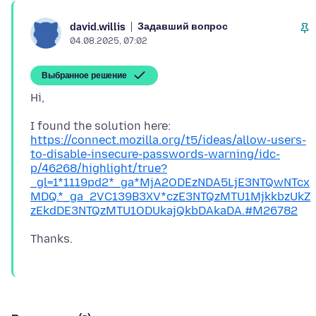
Задавший вопрос
david.willis
04.08.2025, 07:02
Выбранное решение
https://connect.mozilla.org/t5/ideas/allow-users-
to-disable-insecure-passwords-warning/idc-
p/46268/highlight/true?
_gl=1*1119pd2*_ga*MjA2ODEzNDA5LjE3NTQwNTcx
MDQ.*_ga_2VC139B3XV*czE3NTQzMTU1MjkkbzUkZ
zEkdDE3NTQzMTU1ODUkajQkbDAkaDA.#M26782