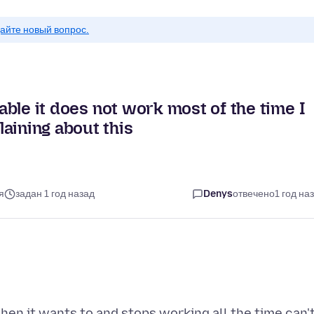
айте новый вопрос.
table it does not work most of the time I
aining about this
я
задан 1 год назад
Denys
отвечено
1 год на
hen it wants to and stops working all the time can'