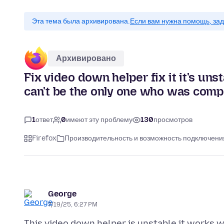
Эта тема была архивирована.
Если вам нужна помощь, зад
Архивировано
Fix video down helper fix it it's uns
can't be the only one who was compl
1
ответ
0
имеют эту проблему
130
просмотров
Firefox
Производительность и возможность подключени
George
7/19/25, 6:27 PM
This video down helper is unstable it works w