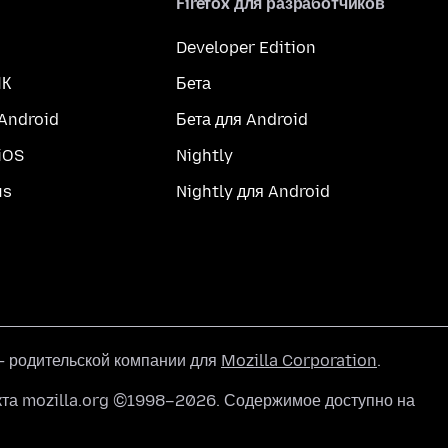
Firefox для разработчиков
Developer Edition
ПК
Бета
 Android
Бета для Android
iOS
Nightly
us
Nightly для Android
 родительской компании для
Mozilla Corporation
.
кта mozilla.org ©1998–2026. Содержимое доступно на