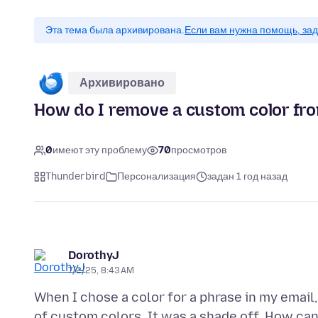
Эта тема была архивирована.
Если вам нужна помощь, зад
Архивировано
How do I remove a custom color from
0
имеют эту проблему
70
просмотров
Thunderbird
Персонализация
задан 1 год назад
DorothyJ
7/2/25, 8:43 AM
When I chose a color for a phrase in my email, 