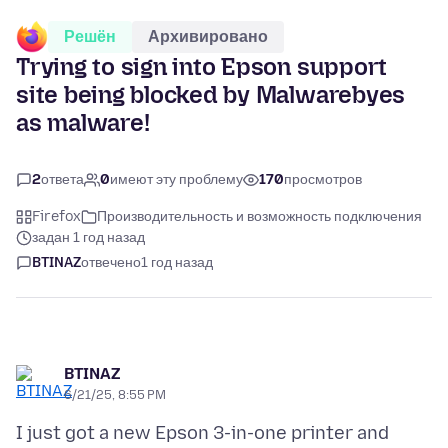
Решён
Архивировано
Trying to sign into Epson support
site being blocked by Malwarebyes
as malware!
2
ответа
0
имеют эту проблему
170
просмотров
Firefox
Производительность и возможность подключения
задан 1 год назад
BTINAZ
отвечено
1 год назад
BTINAZ
6/21/25, 8:55 PM
I just got a new Epson 3-in-one printer and