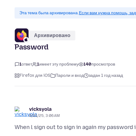
Эта тема была архивирована.
Если вам нужна помощь, зад
Архивировано
Password
1
ответ
1
имеет эту проблему
140
просмотров
Firefox для iOS
Пароли и вход
задан 1 год назад
vicksyola
6/21/25, 3:06 AM