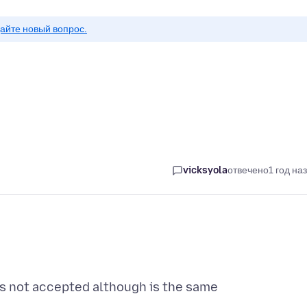
айте новый вопрос.
vicksyola
отвечено
1 год на