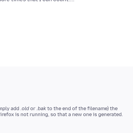
imply add
.old
or
.bak
to the end of the filename) the