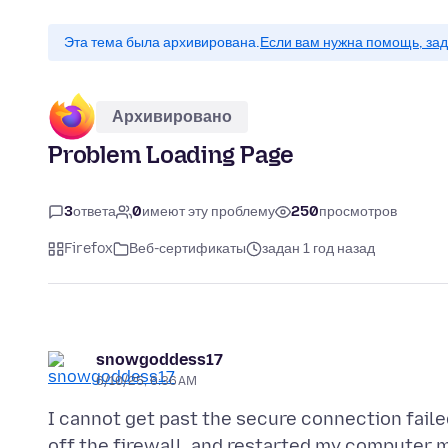
Эта тема была архивирована.
Если вам нужна помощь, зад
Архивировано
Problem Loading Page
3
ответа
0
имеют эту проблему
250
просмотров
Firefox
Веб-сертификаты
задан 1 год назад
snowgoddess17
6/10/25, 6:36 AM
I cannot get past the secure connection failed