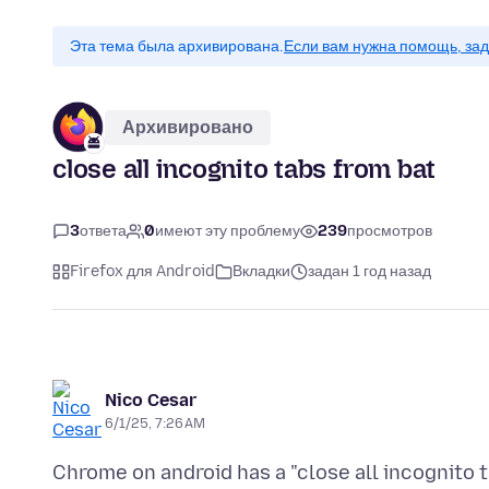
Эта тема была архивирована.
Если вам нужна помощь, зад
Архивировано
close all incognito tabs from bat
3
ответа
0
имеют эту проблему
239
просмотров
Firefox для Android
Вкладки
задан 1 год назад
Nico Cesar
6/1/25, 7:26 AM
Chrome on android has a "close all incognito t