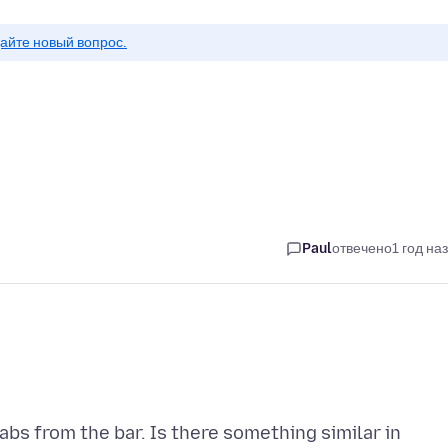
айте новый вопрос.
Paul
отвечено
1 год на
abs from the bar. Is there something similar in