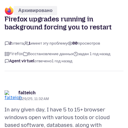
Архивировано
Firefox upgrades running in
background forcing you to restart
2
ответа
1
имеет эту проблему
80
просмотров
Firefox
Восстановление данных
задан 1 год назад
Agent virtuel
отвечено
1 год назад
falteich
5/29/25, 11:32 AM
In any given day, I have 5 to 15+ browser
windows open with various tools or cloud
based software, databases. along with