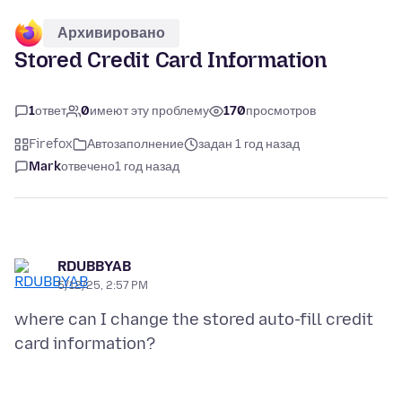
Архивировано
Stored Credit Card Information
1
ответ
0
имеют эту проблему
170
просмотров
Firefox
Автозаполнение
задан 1 год назад
Mark
отвечено
1 год назад
RDUBBYAB
5/12/25, 2:57 PM
where can I change the stored auto-fill credit