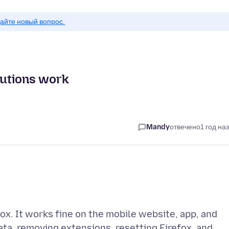
айте новый вопрос.
olutions work
Mandy
отвечено
1 год на
ox. It works fine on the mobile website, app, and
ata, removing extensions, resetting Firefox, and