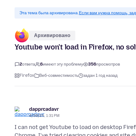
Эта тема была архивирована.
Если вам нужна помощь, зад
Архивировано
Youtube won't load in Firefox, no s
2
ответа
6
имеют эту проблему
356
просмотров
Firefox
Веб-совместимость
задан 1 год назад
dapprcadavr
4/30/25, 1:31 PM
I can not get Youtube to load on desktop Firef
Chrome. I've tried clearing cookies and site d