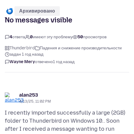
Архивировано
No messages visible
4
ответа
0
имеют эту проблему
50
просмотров
Thunderbird
Падения и снижение производительности
задан 1 год назад
Wayne Mery
отвечено
1 год назад
alan253
4/13/25, 11:02 PM
I recently imported successfully a large (2GB)
folder to Thunderbird on Windows 10.. Soon
after I received a message wanting to run