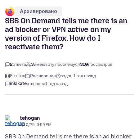
Архивировано
SBS On Demand tells me there is an
ad blocker or VPN active on my
version of Firefox. How do I
reactivate them?
2
ответа
3
имеют эту проблему
310
просмотров
Firefox
Расширения
задан 1 год назад
inkikate
отвечено
1 год назад
tehogan
4/10/25, 9:59 PM
SBS On Demand tells me there is an ad blocker