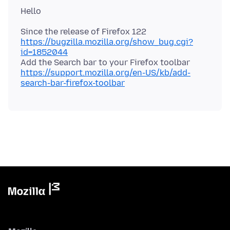
Since the release of Firefox 122
https://bugzilla.mozilla.org/show_bug.cgi?
id=1852044
Add the Search bar to your Firefox toolbar
https://support.mozilla.org/en-US/kb/add-
search-bar-firefox-toolbar