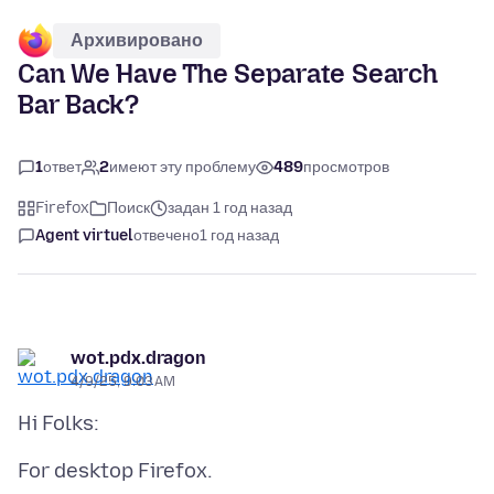
Архивировано
Can We Have The Separate Search
Bar Back?
1
ответ
2
имеют эту проблему
489
просмотров
Firefox
Поиск
задан 1 год назад
Agent virtuel
отвечено
1 год назад
wot.pdx.dragon
4/9/25, 9:03 AM