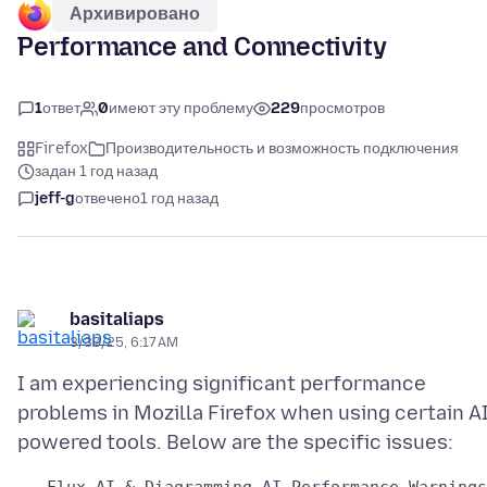
Архивировано
Performance and Connectivity
1
ответ
0
имеют эту проблему
229
просмотров
Firefox
Производительность и возможность подключения
задан 1 год назад
jeff-g
отвечено
1 год назад
basitaliaps
3/30/25, 6:17 AM
I am experiencing significant performance
problems in Mozilla Firefox when using certain AI