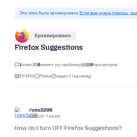
Эта тема была архивирована.
Если вам нужна помощь, зад
Архивировано
Firefox Suggestions
1
ответ
0
имеют эту проблему
110
просмотров
Firefox
Поиск
задан 1 год назад
russ3298
3/18/25, 7:48 AM