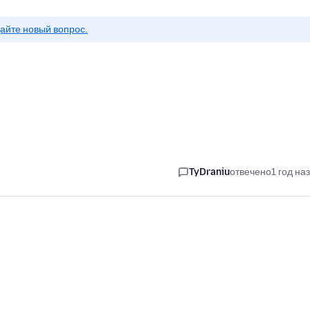
айте новый вопрос.
TyDraniu
отвечено
1 год на