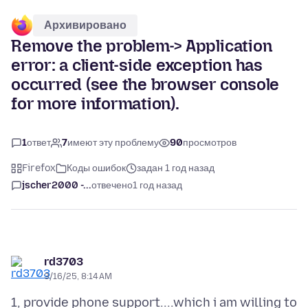
Архивировано
Remove the problem-> Application
error: a client-side exception has
occurred (see the browser console
for more information).
1
ответ
7
имеют эту проблему
90
просмотров
Firefox
Коды ошибок
задан 1 год назад
jscher2000 -...
отвечено
1 год назад
rd3703
3/16/25, 8:14 AM
1, provide phone support....which i am willing to