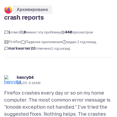
Архивировано
crash reports
1
ответ
0
имеют эту проблему
440
просмотров
Firefox
Падение приложения
задан 1 год назад
markwarner22
отвечено
1 год назад
henry64
3/1/25, 6:10 AM
Firefox crashes every day or so on my home
computer. The most common error message is
"kmode exception not handled." I've tried the
suggested fixes. Nothing helps. The crashes