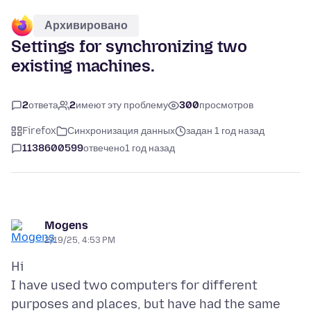
Архивировано
Settings for synchronizing two
existing machines.
2
ответа
2
имеют эту проблему
300
просмотров
Firefox
Синхронизация данных
задан 1 год назад
1138600599
отвечено
1 год назад
Mogens
2/19/25, 4:53 PM
Hi
I have used two computers for different
purposes and places, but have had the same